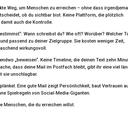
irekte Weg, um Menschen zu erreichen – ohne dass irgendjem
cheidet, ob du sichtbar bist. Keine Plattform, die plötzlich
damit auch die Kontrolle.
 bestimmst“: Wann schreibst du? Wie oft? Worüber? Welcher T
il und passend zu deiner Zielgruppe. Sie kosten weniger Zeit,
raschend wirkungsvoll.
endwo „beweisen“. Keine Timeline, die deinen Text zehn Minu
ache, dass deine Mail im Postfach bleibt, gibt ihr eine viel lä
 sie unschlagbar.
länkel. Eine gute Mail zeigt Persönlichkeit, baut Vertrauen a
hne Spielregeln von Social-Media-Giganten.
e Menschen, die du erreichen willst.