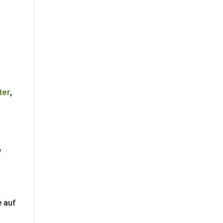
ter
,
w
s
e auf