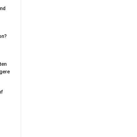
and
on?
ten
ngere
uf