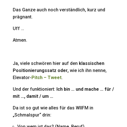
Das Ganze auch noch verständlich, kurz und
prägnant.
Uff …
Atmen.
Ja, viele schwören hier auf den
klassischen
Positionierungssatz oder,
wie ich ihn nenne,
Elevator-
Pitch – Tweet
.
Und der funktioniert:
Ich bin … und mache … für /
mit …, damit / um …
Da ist so gut wie alles für das WIIFM in
„Schmalspur“ drin:
Von wem ist das? (Name, Beruf)