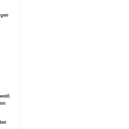
lgen
 weiß
nem
 den