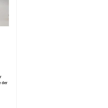
r
e der
e