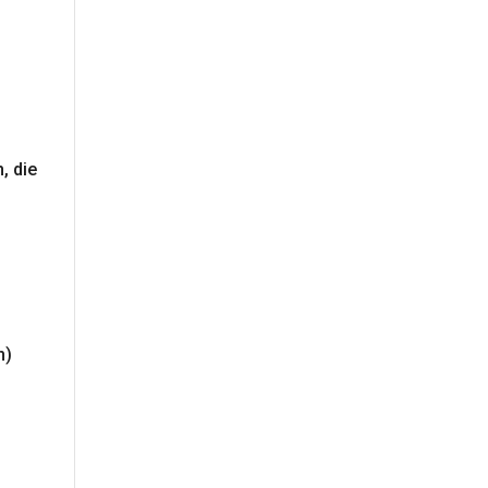
, die
n)