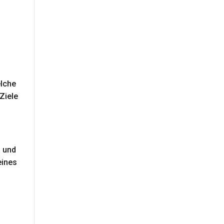
elche
 Ziele
n und
eines