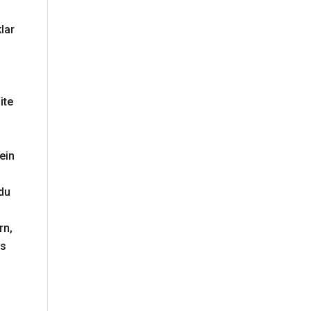
lar
ite
ein
 du
rn,
as