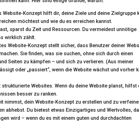
timmen kann. Hier sind einige Gründe, warum:
s Website-Konzept hilft dir, deine Ziele und deine Zielgruppe k
rreichen möchtest und wie du es erreichen kannst.
hast, sparst du Zeit und Ressourcen. Du vermeidest unnötige
s wirklich zählt.
ertes Website-Konzept stellt sicher, dass Benutzer deiner Webs
machen. Sie finden, was sie suchen, ohne sich durch einen
nd Seiten zu kämpfen – und sich zu verlieren. (Aus meiner
ssigt oder „passiert“, wenn die Website wächst und vorher k
strukturierte Websites. Wenn du deine Website planst, hilfst
bnissen besser zu ranken.
Zeit nimmst, dein Website-Konzept zu erstellen und zu verfeine
ren abhebst. Du bietest etwas Einzigartiges und Wertvolles, d
ngen wird – wenn du es mit einem guten und durchdachten