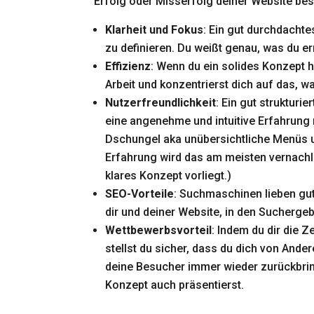
Erfolg oder Misserfolg deiner Website bes
Klarheit und Fokus
: Ein gut durchdachte
zu definieren. Du weißt genau, was du e
Effizienz
: Wenn du ein solides Konzept 
Arbeit und konzentrierst dich auf das, wa
Nutzerfreundlichkeit
: Ein gut strukturi
eine angenehme und intuitive Erfahrung 
Dschungel aka unübersichtliche Menüs u
Erfahrung wird das am meisten vernachlä
klares Konzept vorliegt.)
SEO-Vorteile
: Suchmaschinen lieben gut 
dir und deiner Website, in den Sucherge
Wettbewerbsvorteil
: Indem du dir die 
stellst du sicher, dass du dich von Ande
deine Besucher immer wieder zurückbri
Konzept auch präsentierst.